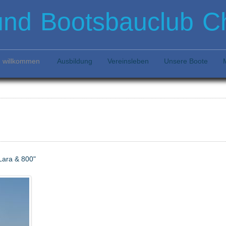
und Bootsbauclub Ch
h willkommen
Ausbildung
Vereinsleben
Unsere Boote
Lara & 800"