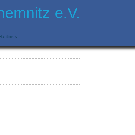
emnitz e.V.
Maritimes