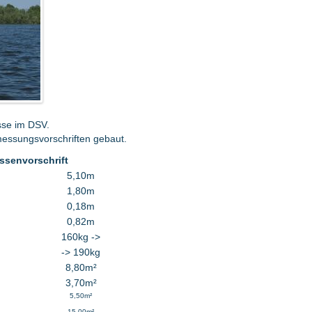
sse im DSV.
messungsvorschriften gebaut.
ssenvorschrift
5,10m
1,80m
0,18m
0,82m
160kg ->
-> 190kg
8,80m²
3,70m²
5,50m²
15,00m²